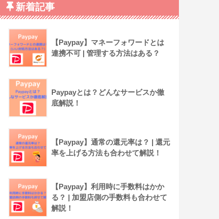
新着記事
【Paypay】マネーフォワードとは
連携不可 | 管理する方法はある？
Paypayとは？どんなサービスか徹
底解説！
【Paypay】通常の還元率は？ | 還元
率を上げる方法も合わせて解説！
【Paypay】利用時に手数料はかか
る？ | 加盟店側の手数料も合わせて
解説！