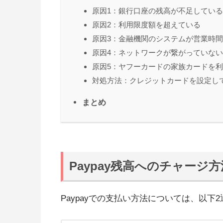
原因1：銀行口座の残高が不足している
原因2：利用限度額を超えている
原因3：金融機関のシステムが営業時
原因4：ネットワークが繋がっていない
原因5：ヤフーカードの家族カードを
対処方法：クレジットカードを設定し
まとめ
Paypay残高へのチャージ方
Paypayでの支払い方法については、以下