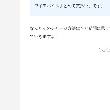
ワイモバイルまとめて支払い」です。
なんだそのチャージ方法は？と疑問に思う
ていきますよ！
【スポ