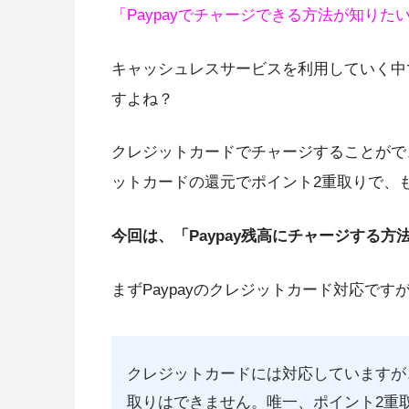
「Paypayでチャージできる方法が知りた
キャッシュレスサービスを利用していく中
すよね？
クレジットカードでチャージすることがで
ットカードの還元でポイント2重取りで、
今回は、「Paypay残高にチャージする
まずPaypayのクレジットカード対応です
クレジットカードには対応していますが
取りはできません。唯一、ポイント2重