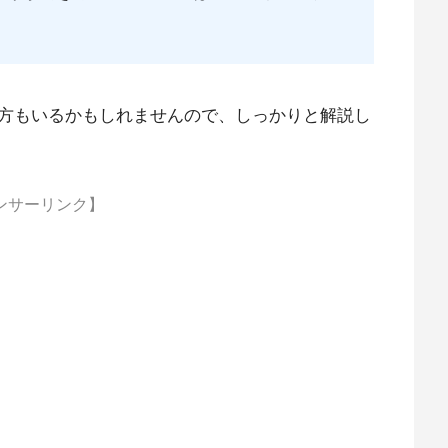
方もいるかもしれませんので、しっかりと解説し
ンサーリンク】