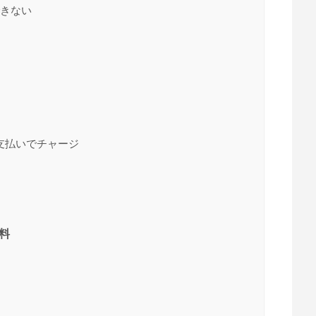
できない
支払いでチャージ
料