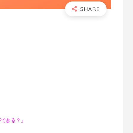
ができる？」