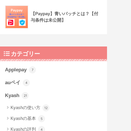
【Paypay】青いバッチとは？【付
与条件は未公開】
カテゴリー
Applepay
7
auペイ
4
Kyash
21
Kyashの使い方
12
Kyashの基本
5
Kyashの評判
4