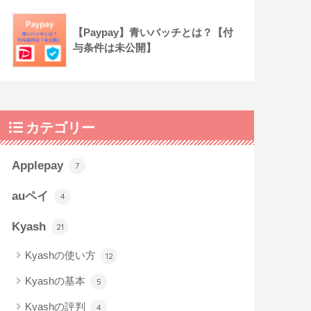
【Paypay】青いバッチとは？【付
与条件は未公開】
カテゴリー
Applepay
7
auペイ
4
Kyash
21
Kyashの使い方
12
Kyashの基本
5
Kyashの評判
4